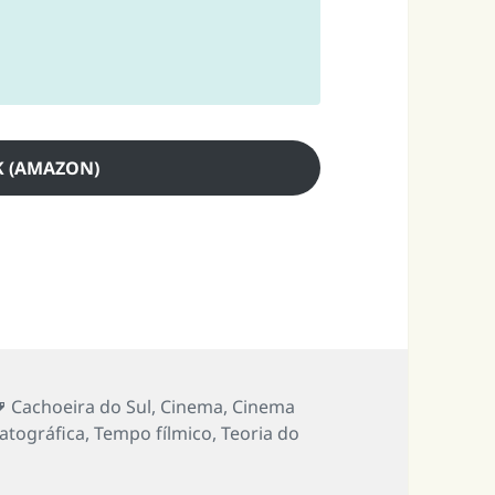
 (AMAZON)
Tags
Cachoeira do Sul
,
Cinema
,
Cinema
tográfica
,
Tempo fílmico
,
Teoria do
inema: o uso criativo da realidade” e Tramas do Entardece