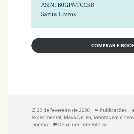
ASIN: B0GPNTCC5D
Sarita Livros
COMPRAR E-BOOK
Publicado
Categorias
22 de fevereiro de 2026
Publicações
em
experimental
,
Maya Deren
,
Montagem cinema
em Lendo “C
cinema
Deixe um comentário