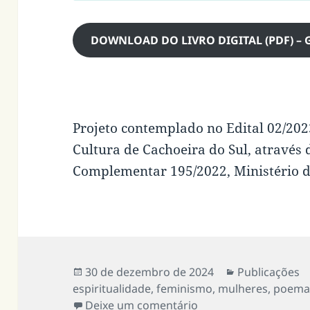
DOWNLOAD DO LIVRO DIGITAL (PDF) – 
Projeto contemplado no Edital 02/202
Cultura de Cachoeira do Sul, através 
Complementar 195/2022, Ministério d
Publicado
Categorias
30 de dezembro de 2024
Publicações
em
espiritualidade
,
feminismo
,
mulheres
,
poem
em A cura através d
Deixe um comentário