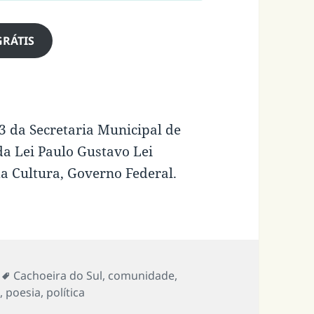
GRÁTIS
3 da Secretaria Municipal de
da Lei Paulo Gustavo Lei
a Cultura, Governo Federal.
Tags
Cachoeira do Sul
,
comunidade
,
a
,
poesia
,
política
os tempos