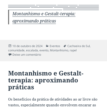
Montanhismo e Gestalt-terapia:
aproximando práticas
Publicado
Categorias
Tags
10 de outubro de 2024
Eventos
Cachoeira do Sul
,
em
comunidade
,
escalada
,
evento
,
Montanhismo
,
rapel
em Lançamento do livro “Montanhismo e Gestalt-t
Deixe um comentário
Montanhismo e Gestalt-
terapia: aproximando
práticas
Os benefícios da prática de atividades ao ar livre são
vastos, especialmente quando envolvem encarar as